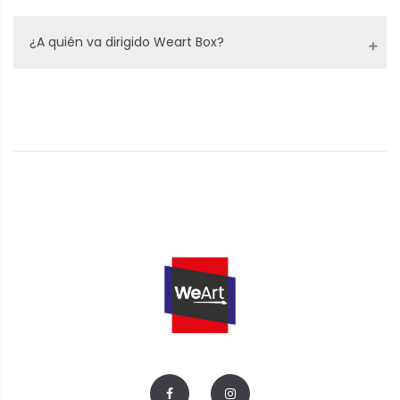
¿A quién va dirigido Weart Box?
Pinceles y
Pintura
Mandil
Lienzo y
Godetes
Brocha
caballete
Un set de
3 pinceles (una brocha, un
pincel medio o pincel chico, y
un pincel fino).
Un set de pintura con los
colores necesarios además
de blanco y negro.
Un lienzo de alta calidad en
blanco (40x40 cm)
Un caballete de sobremesa
como soporte para el lienzo.